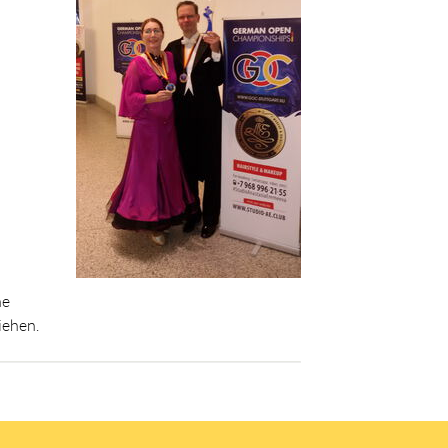
he
iehen.