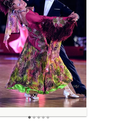
•
•
•
•
•
ck
Vorwärts