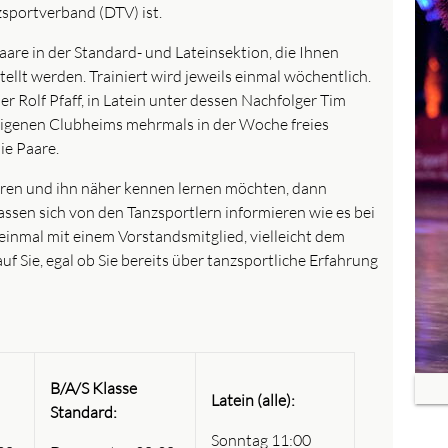
sportverband (DTV) ist.
aare in der Standard- und Lateinsektion, die Ihnen
lt werden. Trainiert wird jeweils einmal wöchentlich.
r Rolf Pfaff, in Latein unter dessen Nachfolger Tim
 eigenen Clubheims mehrmals in der Woche freies
ie Paare.
ieren und ihn näher kennen lernen möchten, dann
assen sich von den Tanzsportlern informieren wie es bei
 einmal mit einem Vorstandsmitglied, vielleicht dem
uf Sie, egal ob Sie bereits über tanzsportliche Erfahrung
B/A/S Klasse
Latein (alle):
Standard:
Zurü
Sonntag 11:00