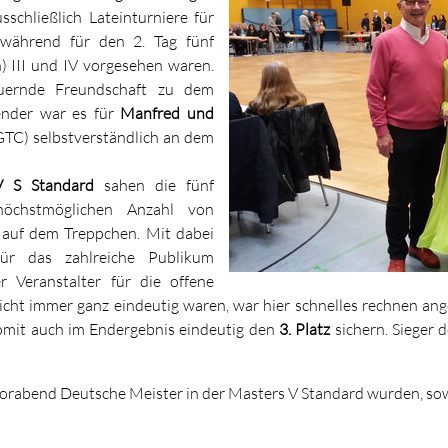
chließlich Lateinturniere für
 während für den 2. Tag fünf
) III und IV vorgesehen waren.
uernde Freundschaft zu dem
ender war es für
Manfred und
TC) selbstverständlich an dem
V S Standard
sahen die fünf
höchstmöglichen Anzahl von
 auf dem Treppchen. Mit dabei
r das zahlreiche Publikum
er Veranstalter für die offene
ht immer ganz eindeutig waren, war hier schnelles rechnen anges
somit auch im Endergebnis eindeutig den
3. Platz
sichern. Sieger 
 Vorabend Deutsche Meister in der Masters V Standard wurden, so