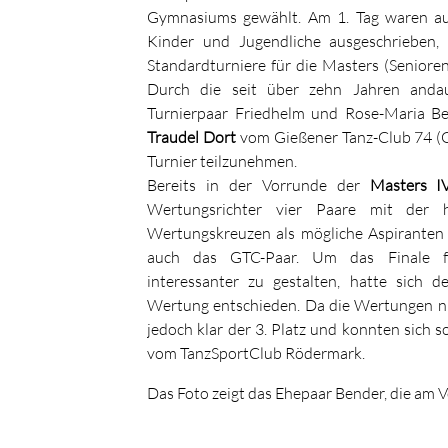
Gymnasiums gewählt. Am 1. Tag waren auss
Kinder und Jugendliche ausgeschrieben,
Standardturniere für die Masters (Senioren
Durch die seit über zehn Jahren anda
Turnierpaar Friedhelm und Rose-Maria B
Traudel Dort
vom Gießener Tanz-Club 74 (G
Turnier teilzunehmen.
Bereits in der Vorrunde der
Masters I
Wertungsrichter vier Paare mit der 
Wertungskreuzen als mögliche Aspiranten
auch das GTC-Paar. Um das Finale fü
interessanter zu gestalten, hatte sich d
Wertung entschieden. Da die Wertungen nic
jedoch klar der 3. Platz und konnten sich 
vom TanzSportClub Rödermark.
Das Foto zeigt das Ehepaar Bender, die am