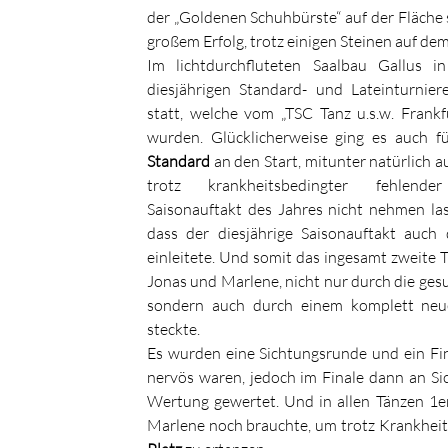
der „Goldenen Schuhbürste“ auf der Fläche
großem Erfolg, trotz einigen Steinen auf de
Im lichtdurchfluteten Saalbau Gallus i
diesjährigen Standard- und Lateinturnie
statt, welche vom „TSC Tanz u.s.w. Frankf
wurden. Glücklicherweise ging es auch f
Standard
an den Start, mitunter natürlich 
trotz krankheitsbedingter fehlende
Saisonauftakt des Jahres nicht nehmen las
dass der diesjährige Saisonauftakt auch
einleitete. Und somit das ingesamt zweite 
Jonas und Marlene, nicht nur durch die ges
sondern auch durch einem komplett neu
steckte.
Es wurden eine Sichtungsrunde und ein Fi
nervös waren, jedoch im Finale dann an S
Wertung gewertet. Und in allen Tänzen 1e
Marlene noch brauchte, um trotz Krankheit 