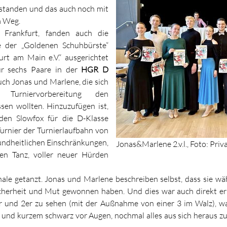
 standen und das auch noch mit
m Weg.
n Frankfurt, fanden auch die
re der „Goldenen Schuhbürste“
urt am Main e.V.“ ausgerichtet
ür sechs Paare in der
HGR D
auch Jonas und Marlene, die sich
r Turniervorbereitung den
sen wollten. Hinzuzufügen ist,
 den Slowfox für die D-Klasse
Turnier der Turnierlaufbahn von
undheitlichen Einschränkungen,
Jonas&Marlene 2.v.l., Foto: Priv
en Tanz, voller neuer Hürden
nale getanzt. Jonas und Marlene beschreiben selbst, dass sie w
icherheit und Mut gewonnen haben. Und dies war auch direkt erk
r und 2er zu sehen (mit der Außnahme von einer 3 im Walz), war
und kurzem schwarz vor Augen, nochmal alles aus sich heraus zu 