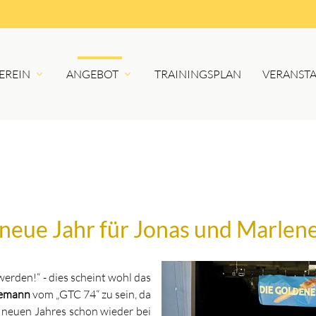
EREIN
ANGEBOT
TRAININGSPLAN
VERANST
s neue Jahr für Jonas und Marlen
rden!“ - dies scheint wohl das
emann
vom „GTC 74“ zu sein, da
 neuen Jahres schon wieder bei