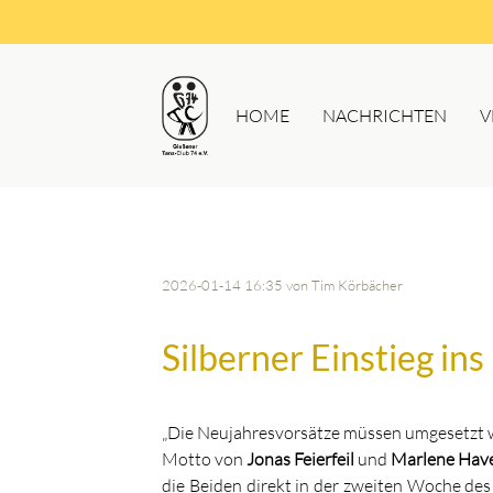
HOME
NACHRICHTEN
V
2026-01-14 16:35
von Tim Körbächer
Silberner Einstieg in
„Die Neujahresvorsätze müssen umgesetzt we
Motto von
Jonas Feierfeil
und
Marlene Hav
die Beiden direkt in der zweiten Woche des