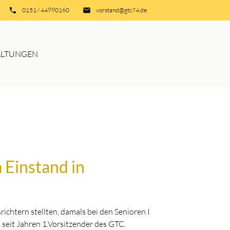
phone
0151 / 44990160
email
vorstand@gtc74.de
ALTUNGEN
 Einstand in
ichtern stellten, damals bei den Senioren I
t seit Jahren 1.Vorsitzender des GTC.