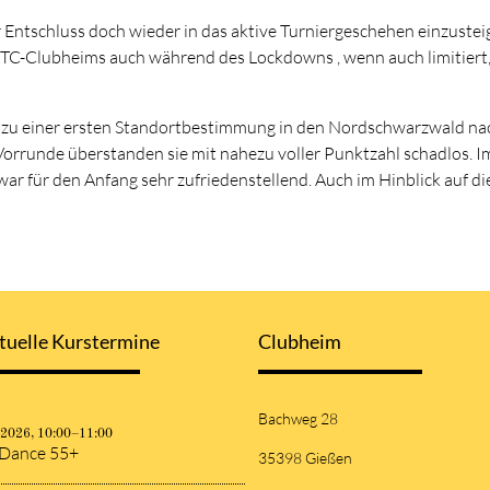
r Entschluss doch wieder in das aktive Turniergeschehen einzustei
TC-Clubheims auch während des Lockdowns , wenn auch limitiert, m
 einer ersten Standortbestimmung in den Nordschwarzwald nach E
ie Vorrunde überstanden sie mit nahezu voller Punktzahl schadlos. I
 war für den Anfang sehr zufriedenstellend. Auch im Hinblick auf 
tuelle Kurstermine
Clubheim
Bachweg 28
.2026, 10:00–11:00
 Dance 55+
35398 Gießen