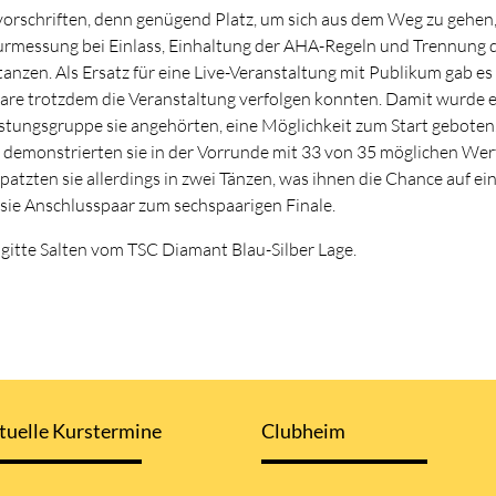
evorschriften, denn genügend Platz, um sich aus dem Weg zu gehe
urmessung bei Einlass, Einhaltung der AHA-Regeln und Trennung d
nzen. Als Ersatz für eine Live-Veranstaltung mit Publikum gab es
are trotzdem die Veranstaltung verfolgen konnten. Damit wurde en
istungsgruppe sie angehörten, eine Möglichkeit zum Start gebot
4 S demonstrierten sie in der Vorrunde mit 33 von 35 möglichen W
rt patzten sie allerdings in zwei Tänzen, was ihnen die Chance au
 sie Anschlusspaar zum sechspaarigen Finale.
itte Salten vom TSC Diamant Blau-Silber Lage.
tuelle Kurstermine
Clubheim