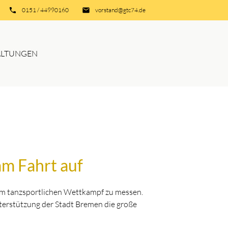
phone
0151 / 44990160
email
vorstand@gtc74.de
ALTUNGEN
am Fahrt auf
 im tanzsportlichen Wettkampf zu messen.
erstützung der Stadt Bremen die große