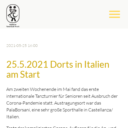
menu
2021-05-25 16:00
25.5.2021 Dorts in Italien
am Start
Am zweiten Wochenende im Mai fand das erste
internationale Tanzturnier für Senioren seit Ausbruch der
Corona-Pandemie statt. Austragungsort war das
PalaBorsani, eine sehr große Sporthalle in Castellanza/
Italien.
Trotz der komplizierten Corona-Auflagen für die An- und