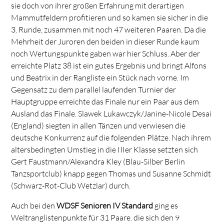
sie doch von ihrer großen Erfahrung mit derartigen
Mammutfeldern profitieren und so kamen sie sicher in die
3. Runde, zusammen mit noch 47 weiteren Paaren. Da die
Mehrheit der Juroren den beiden in dieser Runde kaum
noch Wertungspunkte gaben war hier Schluss. Aber der
erreichte Platz 38 ist ein gutes Ergebnis und bringt Alfons
und Beatrix in der Rangliste ein Stück nach vorne. Im
Gegensatz zu dem parallel laufenden Turnier der
Hauptgruppe erreichte das Finale nur ein Paar aus dem
Ausland das Finale. Slawek Lukawczyk/Janine-Nicole Desai
(England) siegten in allen Tänzen und verwiesen die
deutsche Konkurrenz auf die folgenden Plätze. Nach ihrem
altersbedingten Umstieg in die IIIer Klasse setzten sich
Gert Faustmann/Alexandra Kley (Blau-Silber Berlin
Tanzsportclub) knapp gegen Thomas und Susanne Schmidt
(Schwarz-Rot-Club Wetzlar) durch.
Auch bei den
WDSF Senioren IV Standard
ging es
Weltranglistenpunkte für 31 Paare. die sich den 9