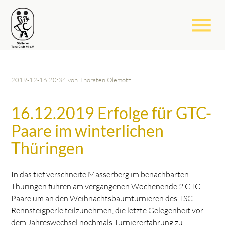
menu
2019-12-16 20:34
von Thorsten Olemotz
16.12.2019 Erfolge für GTC-
Paare im winterlichen
Thüringen
In das tief verschneite Masserberg im benachbarten
Thüringen fuhren am vergangenen Wochenende 2 GTC-
Paare um an den Weihnachtsbaumturnieren des TSC
Rennsteigperle teilzunehmen, die letzte Gelegenheit vor
dem Jahreswechsel nochmals Turniererfahrung zu