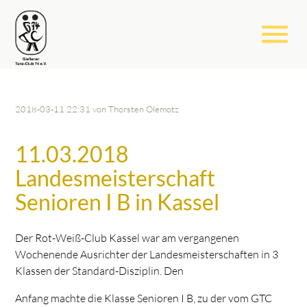
menu
2018-03-11 22:31
von Thorsten Olemotz
11.03.2018
Landesmeisterschaft
Senioren I B in Kassel
Der Rot-Weiß-Club Kassel war am vergangenen
Wochenende Ausrichter der Landesmeisterschaften in 3
Klassen der Standard-Disziplin. Den
Anfang machte die Klasse Senioren I B, zu der vom GTC