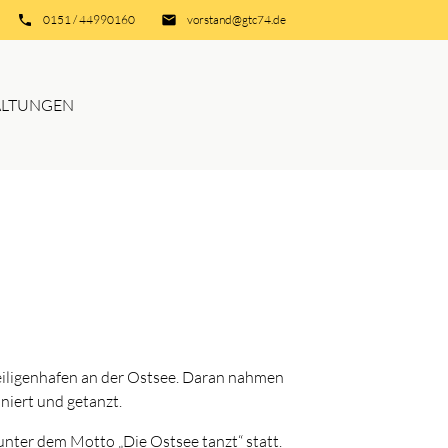
phone
0151 / 44990160
email
vorstand@gtc74.de
ALTUNGEN
Heiligenhafen an der Ostsee. Daran nahmen
niert und getanzt.
 unter dem Motto „Die Ostsee tanzt“ statt.