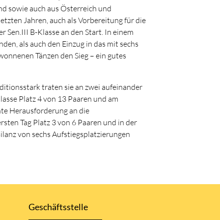
nd sowie auch aus Österreich und
tzten Jahren, auch als Vorbereitung für die
 Sen.III B-Klasse an den Start. In einem
den, als auch den Einzug in das mit sechs
gewonnenen Tänzen den Sieg – ein gutes
ionsstark traten sie an zwei aufeinander
 Klasse Platz 4 von 13 Paaren und am
chte Herausforderung an die
rsten Tag Platz 3 von 6 Paaren und in der
 Bilanz von sechs Aufstiegsplatzierungen
Geschäftsstelle