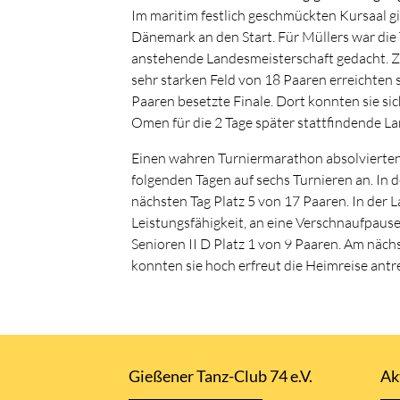
Im maritim festlich geschmückten Kursaal 
Dänemark an den Start. Für Müllers war die 
anstehende Landesmeisterschaft gedacht. Zun
sehr starken Feld von 18 Paaren erreichten 
Paaren besetzte Finale. Dort konnten sie si
Omen für die 2 Tage später stattfindende L
Einen wahren Turniermarathon absolvierten
folgenden Tagen auf sechs Turnieren an. In d
nächsten Tag Platz 5 von 17 Paaren. In der L
Leistungsfähigkeit, an eine Verschnaufpause 
Senioren II D Platz 1 von 9 Paaren. Am nächs
konnten sie hoch erfreut die Heimreise antr
Gießener Tanz-Club 74 e.V.
Ak