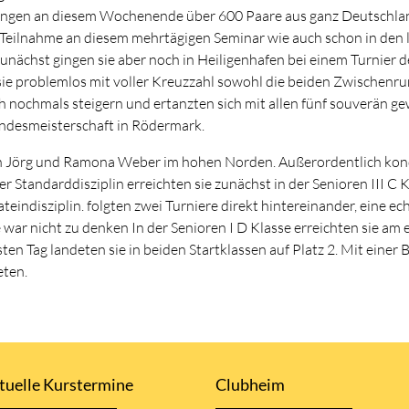
gingen an diesem Wochenende über 600 Paare aus ganz Deutschla
Teilnahme an diesem mehrtägigen Seminar wie auch schon in den le
ächst gingen sie aber noch in Heiligenhafen bei einem Turnier der
sie problemlos mit voller Kreuzzahl sowohl die beiden Zwischenrun
ch nochmals steigern und ertanzten sich mit allen fünf souverän 
andesmeisterschaft in Rödermark.
 Jörg und Ramona Weber im hohen Norden. Außerordentlich kondit
er Standarddisziplin erreichten sie zunächst in der Senioren III C
ateindisziplin. folgten zwei Turniere direkt hintereinander, eine e
war nicht zu denken In der Senioren I D Klasse erreichten sie am e
ten Tag landeten sie in beiden Startklassen auf Platz 2. Mit einer
eten.
tuelle Kurstermine
Clubheim