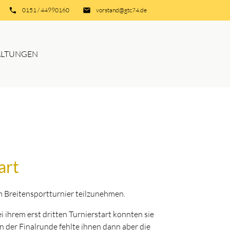
phone
0151 / 44990160
email
vorstand@gtc74.de
ALTUNGEN
art
m Breitensportturnier teilzunehmen.
 ihrem erst dritten Turnierstart konnten sie
n der Finalrunde fehlte ihnen dann aber die